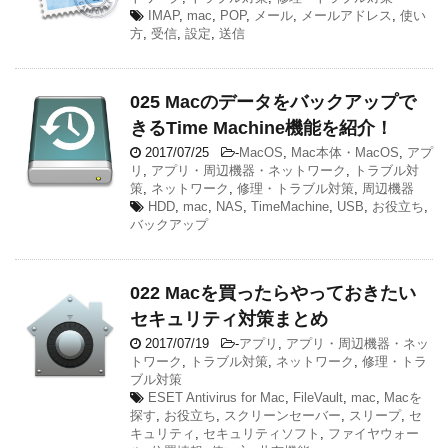
IMAP
,
mac
,
POP
,
メール
,
メールアドレス
,
使い
方
,
受信
,
設定
,
送信
025 Macのデータをバックアップで
きるTime Machine機能を紹介！
2017/07/25
-
MacOS
,
Mac本体・MacOS
,
アプ
リ
,
アプリ・周辺機器・ネットワーク
,
トラブル対
策
,
ネットワーク
,
修理・トラブル対策
,
周辺機器
HDD
,
mac
,
NAS
,
TimeMachine
,
USB
,
お役立ち
,
バックアップ
022 Macを買ったらやっておきたい
セキュリティ対策まとめ
2017/07/19
-
アプリ
,
アプリ・周辺機器・ネッ
トワーク
,
トラブル対策
,
ネットワーク
,
修理・トラ
ブル対策
ESET Antivirus for Mac
,
FileVault
,
mac
,
Macを
探す
,
お役立ち
,
スクリーンセーバー
,
スリープ
,
セ
キュリティ
,
セキュリティソフト
,
ファイヤウォー