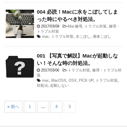
004 必読！Macに水をこぼしてしま
った時にやるべき対処法。
2017/03/09
-
Mac修理
,
トラブル対策
,
修理・
トラブル対策
mac
,
トラブル対策
,
水こぼし
,
液体こぼし
001 【写真で解説】Macが起動しな
い！そんな時の対処法。
2017/03/06
-
トラブル対策
,
修理・トラブル対
策
mac
,
MacOSX
,
OSX
,
PICK UP
,
トラブル対策
,
対処法
,
起動しない
« 前へ
1
…
4
5