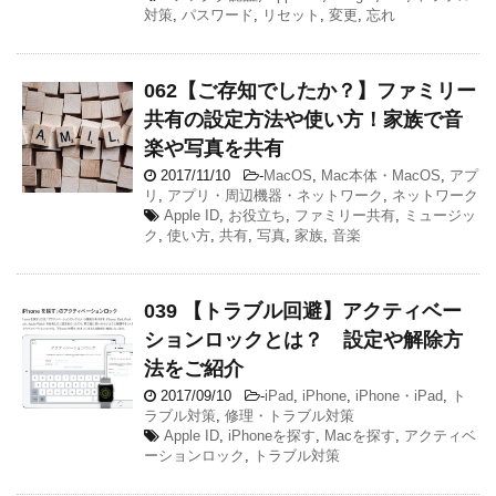
対策
,
パスワード
,
リセット
,
変更
,
忘れ
062【ご存知でしたか？】ファミリー
共有の設定方法や使い方！家族で音
楽や写真を共有
2017/11/10
-
MacOS
,
Mac本体・MacOS
,
アプ
リ
,
アプリ・周辺機器・ネットワーク
,
ネットワーク
Apple ID
,
お役立ち
,
ファミリー共有
,
ミュージッ
ク
,
使い方
,
共有
,
写真
,
家族
,
音楽
039 【トラブル回避】アクティベー
ションロックとは？ 設定や解除方
法をご紹介
2017/09/10
-
iPad
,
iPhone
,
iPhone・iPad
,
ト
ラブル対策
,
修理・トラブル対策
Apple ID
,
iPhoneを探す
,
Macを探す
,
アクティベ
ーションロック
,
トラブル対策