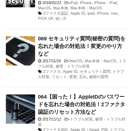
2018/02/22
-
iPad
,
iPhone
,
iPhone・iPad
,
MacOS
,
Mac本体
,
Mac本体・MacOS
2ファクタ認証
,
Apple ID
,
ipad
,
iPhone
,
mac
,
PICK UP
,
使い方
069 セキュリティ質問(秘密の質問)を
忘れた場合の対処法！変更のやり方
など
2017/11/24
-
MacOS
,
Mac本体・MacOS
,
トラ
ブル対策
,
修理・トラブル対策
2ファクタ
,
Apple ID
,
セキュリティ質問
,
トラブ
ル対策
,
リセット
,
変更
,
忘れ
,
秘密の質問
064【困った！】AppleIDのパスワー
ドを忘れた場合の対処法！2ファクタ
認証のリセット方法など
2017/11/12
-
トラブル対策
,
修理・トラブル対
策
2ファクタ認証
,
Apple ID
,
i forgot
,
PW
,
トラブル