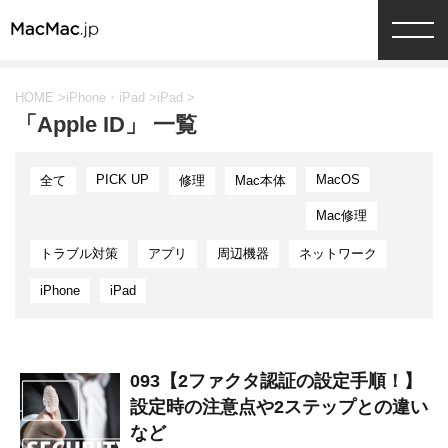
HOME
>
iPhone・iPad
>
iPad
>
「Apple ID」 一覧
PICK UP
MacOS
全て
修理
Mac本体
Mac修理
トラブル対策
アプリ
周辺機器
ネットワーク
iPhone
iPad
093【2ファクタ認証の設定手順！】
設定時の注意点や2ステップとの違い
など