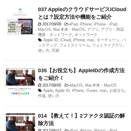
037 AppleのクラウドサービスiCloud
とは？設定方法や機能をご紹介
2017/09/08
-
iPad
,
iPhone
,
iPhone・iPad
,
MacOS
,
Mac本体・MacOS
,
アプリ
,
アプリ・周辺
機器・ネットワーク
,
ネットワーク
Apple ID
,
iCloud
,
iPhone
,
mac
,
キーチェーン
,
バ
ックアップ
,
フォトストリーム
,
フォトライブラリ
,
使い方
,
写真
035【お役立ち】AppleIDの作成方法
をご紹介！
2017/09/05
-
MacOS
,
Mac本体・MacOS
Apple
,
Apple ID
,
iPhone
,
iTunes
,
mac
,
お役立ち
,
作成
,
使い方
014 【教えて！】2ファクタ認証の解
除方法
2017/06/13
-
iPad
,
iPhone
,
iPhone・iPad
,