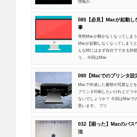
情報が、
085【必見】Macが起
事
突然Macが動かなくなってしま
Macが起動しなくなってしまう
んな時にはまず自分でできる対
う。 今回はMac
090【Macでのプリン
Macで作成した書類や写真など
プリンタ印刷したいけれどどう
ないでしょうか？ 今回はMac
思います。 プリ
032【困った】Macの
法