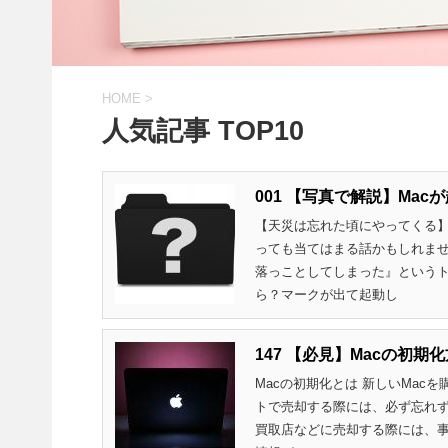
HOME
>
人気記事 TOP10
001 【写真で解説】Ma
【天災は忘れた頃にやってくる】
っても当てはまる話かもしれませ
落っことしてしまった』というト
ら？マークが出て起動し
147 【必見】Macの初
Macの初期化とは 新しいMac
トで売却する際には、必ず忘れず
買取店などに売却する際には、事