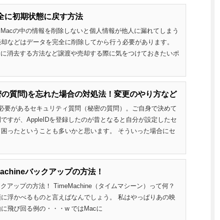
完全に初期状態に戻す方法
はMacの中の情報を削除しないと個人情報が他人に漏れてしまう
売却などはデータを完全に削除してから行う必要があります。
全に消去する方法など譲渡や売却する際に気をつけておきたいポ
秘密の質問)を忘れた場合の対処法！変更のやり方など
する必要があるセキュリティ質問（秘密の質問）。ご自身で決めて
すが、AppleIDを登録したのが昔となると自分が設定したセ
困ったということも多いかと思います。 そういった場合にセ
Machineバックアップの方法！
eバックアップの方法！ TimeMachine（タイムマシーン）って何？
さんが頭に浮かべるものと言えばなんでしょう。 私はやっぱりあの映
に飛び回る例の・・・w ではMacに