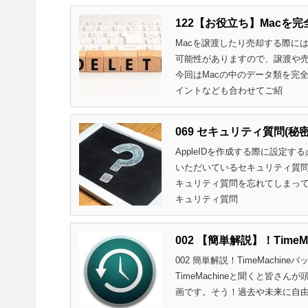
122【お役立ち】Macを
Macを譲渡したり売却する際に
可能性がありますので、譲渡や
今回はMacの中のデータ類を完
イントなども合わせてご紹
069 セキュリティ質問(
AppleIDを作成する際に設定
いただいているセキュリティ質問で
キュリティ質問を忘れてしまって
キュリティ質問
002 【簡単解説】！Time
002 簡単解説！TimeMachin
TimeMachineと聞くと皆
画です。そう！過去や未来に自由