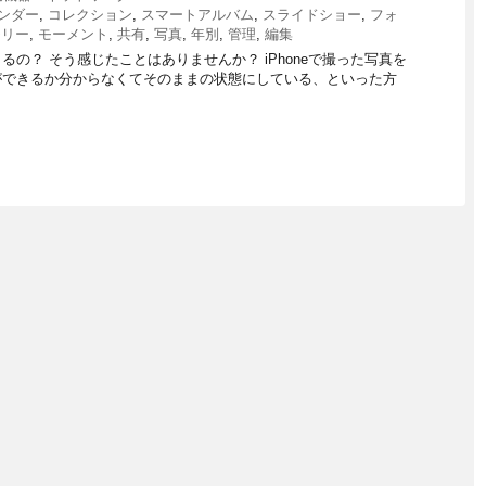
ンダー
,
コレクション
,
スマートアルバム
,
スライドショー
,
フォ
モリー
,
モーメント
,
共有
,
写真
,
年別
,
管理
,
編集
るの？ そう感じたことはありませんか？ iPhoneで撮った写真を
ができるか分からなくてそのままの状態にしている、といった方