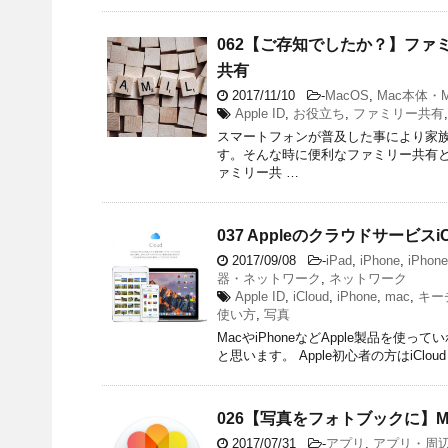
062【ご存知でしたか？】フ
共有
2017/11/10
-
MacOS
,
Mac本体・M
Apple ID
,
お役立ち
,
ファミリー共有
スマートフォンが普及した事により家族
す。そんな時に便利なファミリー共有と
ァミリー共 …
037 Appleのクラウドサービ
2017/09/08
-
iPad
,
iPhone
,
iPhon
器・ネットワーク
,
ネットワーク
Apple ID
,
iCloud
,
iPhone
,
mac
,
キー
使い方
,
写真
MacやiPhoneなどApple製品を使っ
と思います。 Apple初心者の方はiCl
026【写真をフォトブックに】
2017/07/31
-
アプリ
,
アプリ・周