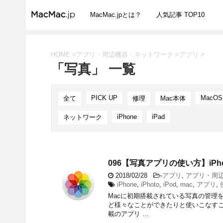
MacMac.jpとは？
人気記事 TOP10
HOME
>
アプリ・周辺機器・ネットワーク
>
アプリ
>
「写真」 一覧
PICK UP
MacOS
全て
修理
Mac本体
iPhone
iPad
ネットワーク
096【写真アプリの使い方】iPh
2018/02/28
-
アプリ
,
アプリ・周
iPhone
,
iPhoto
,
iPod
,
mac
,
アプリ
,
Macに初期搭載されている写真の管理
ど様々なことができたりと使いこなすこ
載のアプリ …