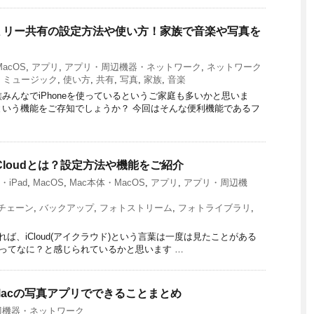
ァミリー共有の設定方法や使い方！家族で音楽や写真を
acOS
,
アプリ
,
アプリ・周辺機器・ネットワーク
,
ネットワーク
,
ミュージック
,
使い方
,
共有
,
写真
,
家族
,
音楽
みんなでiPhoneを使っているというご家庭も多いかと思いま
いう機能をご存知でしょうか？ 今回はそんな便利機能であるフ
スiCloudとは？設定方法や機能をご紹介
e・iPad
,
MacOS
,
Mac本体・MacOS
,
アプリ
,
アプリ・周辺機
チェーン
,
バックアップ
,
フォトストリーム
,
フォトライブラリ
,
ていれば、iCloud(アイクラウド)という言葉は一度は見たことがある
oudってなに？と感じられているかと思います …
Macの写真アプリでできることまとめ
辺機器・ネットワーク