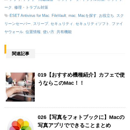
ーク
,
修理・トラブル対策
-
ESET Antivirus for Mac
,
FileVault
,
mac
,
Macを探す
,
お役立ち
,
スク
リーンセーバー
,
スリープ
,
セキュリティ
,
セキュリティソフト
,
ファイ
ヤウォール
,
位置情報
,
使い方
,
共有機能
関連記事
019【おすすめ機種紹介】カフェで使
うならこのMac！！
026【写真をフォトブックに】Macの
写真アプリでできることまとめ