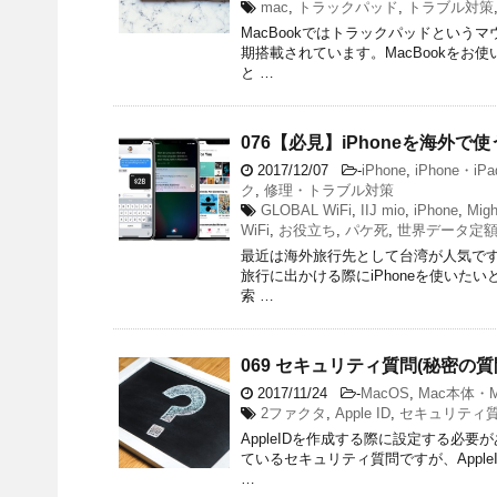
mac
,
トラックパッド
,
トラブル対策
MacBookではトラックパッドという
期搭載されています。MacBookを
と …
076【必見】iPhoneを海外で
2017/12/07
-
iPhone
,
iPhone・iPa
ク
,
修理・トラブル対策
GLOBAL WiFi
,
IIJ mio
,
iPhone
,
Migh
WiFi
,
お役立ち
,
パケ死
,
世界データ定
最近は海外旅行先として台湾が人気で
旅行に出かける際にiPhoneを使いたい
索 …
069 セキュリティ質問(秘密
2017/11/24
-
MacOS
,
Mac本体・M
2ファクタ
,
Apple ID
,
セキュリティ
AppleIDを作成する際に設定する必
ているセキュリティ質問ですが、Appl
…