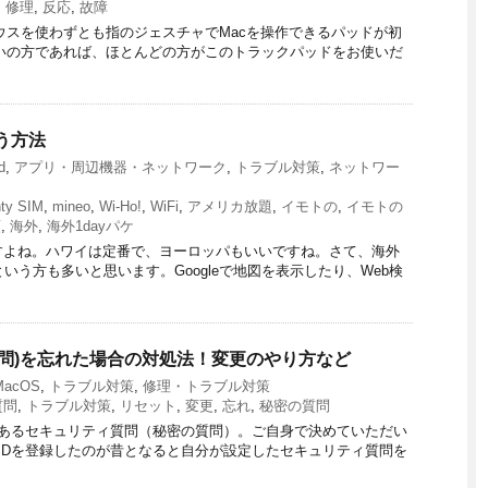
,
修理
,
反応
,
故障
マウスを使わずとも指のジェスチャでMacを操作できるパッドが初
お使いの方であれば、ほとんどの方がこのトラックパッドをお使いだ
使う方法
d
,
アプリ・周辺機器・ネットワーク
,
トラブル対策
,
ネットワー
ty SIM
,
mineo
,
Wi-Ho!
,
WiFi
,
アメリカ放題
,
イモトの
,
イモトの
額
,
海外
,
海外1dayパケ
すよね。ハワイは定番で、ヨーロッパもいいですね。さて、海外
という方も多いと思います。Googleで地図を表示したり、Web検
の質問)を忘れた場合の対処法！変更のやり方など
acOS
,
トラブル対策
,
修理・トラブル対策
質問
,
トラブル対策
,
リセット
,
変更
,
忘れ
,
秘密の質問
要があるセキュリティ質問（秘密の質問）。ご自身で決めていただい
eIDを登録したのが昔となると自分が設定したセキュリティ質問を