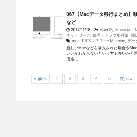
067【Macデータ移行まとめ】移
など
2017/11/18
-
MacOS
,
Mac本体・M
ネットワーク
,
修理・トラブル対策
,
周
mac
,
PICK UP
,
Time Machine
,
デー
新しいMacなどを購入された場合やM
いいかわからないという方も多いかと思
用途に …
« 前へ
1
2
3
4
5
次へ »