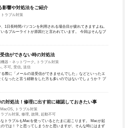
える影響や対処法をご紹介
・トラブル対策
や、1日長時間パソコンを利用される場合目が疲れてきますよね。
いるブルーライトが原因だと言われています。 今回はそんなブ
ルの送受信ができない時の対処法
辺機器・ネットワーク
,
トラブル対策
ル
,
不可
,
受信
,
送信
受信をする際に「メールの送受信ができませんでした」などといったエ
くなったと言う経験をした方も多いのではないでしょうか？ プ
い時の対処法！修理に出す前に確認しておきたい事
MacOS
,
トラブル対策
トラブル対策
,
修理
,
故障
,
起動不可
なトラブルもMacを使っているとたまに起こります。 Macが起
たのでは！？と思ってしまうかと思いますが、そんな時にはまず