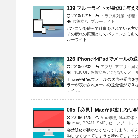
139 ブルーライトが身体に与
2018/12/15
-
トラブル対策
,
修理
お役立ち
,
ブルーライト
パソコンを使って仕事をされている方
その疲れの原因としてパソコンから出て
ルーライト …
126 iPhoneやiPadでメー
2018/09/02
-
アプリ
,
アプリ・周
PICK UP
,
お役立ち
,
できない
,
メー
iPhoneやiPadでメールの送信や
ラーが表示されメールの送受信ができな
ライ …
085【必見】Macが起動しな
2018/01/25
-
Mac修理
,
Mac本体・
mac
,
PRAM
,
SMC
,
セーフブート
,
突然Macが動かなくなってしまう。そん
動しなくなってしまうと壊れてしまっ