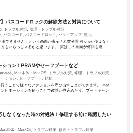
えた⁉︎】パスコードロックの解除方法と対策について
d
,
トラブル対策
,
修理・トラブル対策
策
,
パスコード
,
パスコードロック
,
バックアップ
,
復元
eは使用できません」という画面が表示され数分間iPhoneが使えなく
方もいらっしゃるかと思います。 実はこの画面が何回も連 …
ネーション！PRAMやセーフブートなど
ac本体
,
Mac本体・MacOS
,
トラブル対策
,
修理・トラブル対策
ネーション
,
セーフブート
,
起動
を行うことで様々なアクションを呼び出すことができます。 本体
コンビネーションを使うことで改善が見込めたり、ブートキャン
が反応しなくなった時の対処法！修理する前に確認したい
Mac本体・MacOS
,
トラブル対策
,
修理・トラブル対策