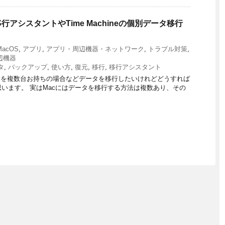
行アシスタントやTime Machineの個別データ移行
acOS
,
アプリ
,
アプリ・周辺機器・ネットワーク
,
トラブル対策
,
辺機器
タ
,
バックアップ
,
使い方
,
復元
,
移行
,
移行アシスタント
acを複数台お持ちの場合などデータを移行したいけれどどうすれば
います。 実はMacにはデータを移行する方法は複数あり、その