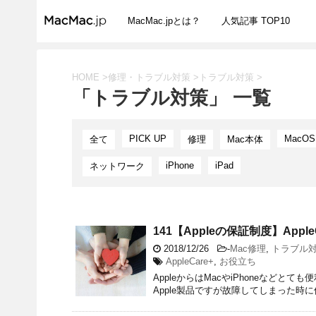
MacMac.jpとは？
人気記事 TOP10
HOME
>
修理・トラブル対策
>
トラブル対策
>
「トラブル対策」 一覧
PICK UP
MacOS
全て
修理
Mac本体
iPhone
iPad
ネットワーク
141【Appleの保証制度】App
2018/12/26
-
Mac修理
,
トラブル
AppleCare+
,
お役立ち
AppleからはMacやiPhoneなど
Apple製品ですが故障してしまった