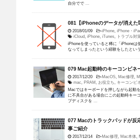
自分でで …
081【iPhoneのデータが消
2018/01/09
-
iPhone
,
iPhone・iPa
iCloud
,
iPhone
,
iTunes
,
トラブル対
iPhoneを使っていると稀に「iPhon
なってしまったという経験をしたという
079 Mac起動時のキーコンビ
2017/12/20
-
MacOS
,
Mac修理
,
M
mac
,
PRAM
,
お役立ち
,
キーコンビ
Macではキーボードを押しながら起動
に不具合がある場合にこの起動時キー
プディスクを …
077 Macのトラックパッド
事ご紹介
2017/12/14
-
Mac修理
,
Mac本体
,