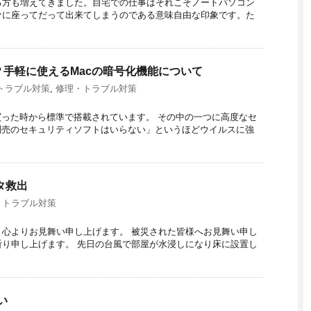
る方も増えてきました。自宅での仕事はそれこそノートパソコン
ァに座ってだって出来てしまうのである意味自由な印象です。た
tとは？手軽に使えるMacの暗号化機能について
トラブル対策
,
修理・トラブル対策
買った時から標準で搭載されています。 その中の一つに高度なセ
別売のセキュリティソフトはいらない」というほどウイルスに強
タ救出
・トラブル対策
心よりお見舞い申し上げます。 被災された皆様へお見舞い申し
り申し上げます。 先日の台風で部屋が水浸しになり床に設置し
い