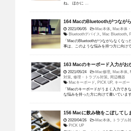
ね。 ほかに …
164 MacのBluetooth
2021/06/05
-
Mac本体
,
Mac本体・
Bluetoothデバイス
,
Mac Bluetooth
,
「MacのBluetoothがつながらなくな
事は、このような悩みを持つ方に向けて書
163 Macのキーボード入力
2021/05/24
-
Mac修理
,
Mac本体
,
対策
,
修理・トラブル対策
,
周辺機器
Macキーボード
,
PICK UP
,
キーボー
「Macのキーボードがうまく入力できな
な悩みを持った方に向けて書いています
156 Macに飲み物をこぼして
2020/04/26
-
Mac本体
,
トラブル
PICK UP