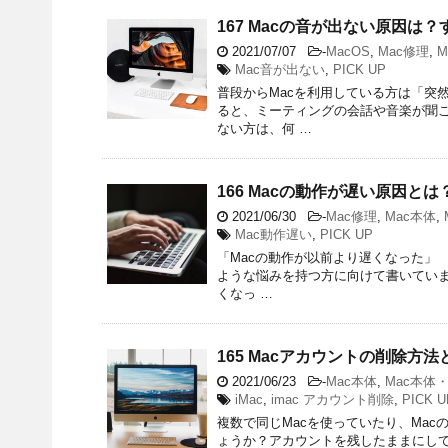
167 Macの音が出ない原因
2021/07/07
-
MacOS
,
Mac修理
,
M
Mac音が出ない
,
PICK UP
普段からMacを利用している方は「突
ると、ミーティングの会話や音楽が聞こ
ない方は、何 …
166 Macの動作が遅い原因と
2021/06/30
-
Mac修理
,
Mac本体
,
Mac動作遅い
,
PICK UP
「Macの動作が以前より遅くなった」 
ような悩みを持つ方に向けて書いていま
くなっ …
165 Macアカウントの削除
2021/06/23
-
Mac本体
,
Mac本体・
iMac
,
imac アカウント削除
,
PICK U
複数で同じMacを使っていたり、Ma
ょうか？アカウントを残したままにし