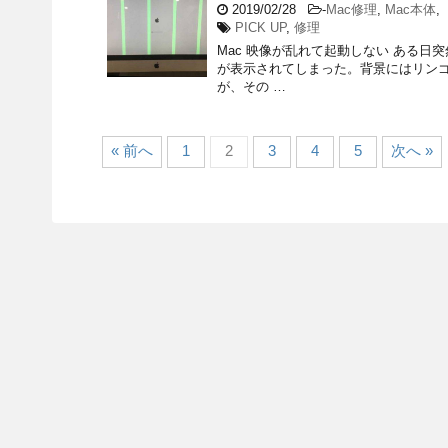
2019/02/28
-
Mac修理
,
Mac本体
,
PICK UP
,
修理
Mac 映像が乱れて起動しない ある日
が表示されてしまった。背景にはリン
が、その …
« 前へ
1
2
3
4
5
次へ »