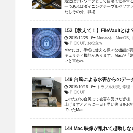
最近はテレワークとして自宅で仕事す
一つあればダイニングテーブルやソフ
だしその分、職場 …
152【教えて！】FileVaul
2019/12/25
-
Mac本体・MacOS
,
PICK UP
,
お役立ち
Macには、手軽に使える様々な機能が
キュリティ機能があります。Macが「
いと言われ …
149 台風による水害からのデー
2019/10/16
-
トラブル対策
,
修理
PICK UP
このたびの台風にて被害を受けた皆様、
上げますとともに一日も早い復旧をお祈
ていたMac …
144 Mac 映像が乱れて起動しな