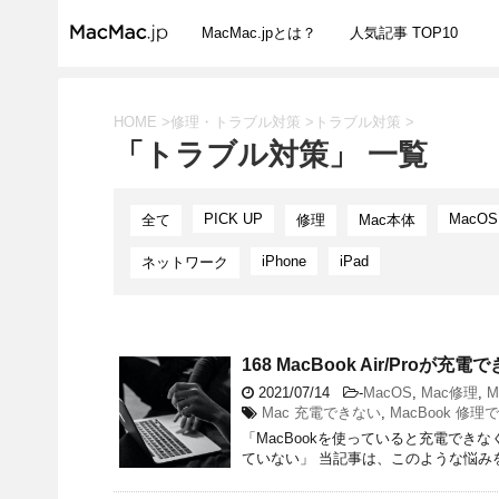
MacMac.jpとは？
人気記事 TOP10
HOME
>
修理・トラブル対策
>
トラブル対策
>
「トラブル対策」 一覧
PICK UP
MacOS
全て
修理
Mac本体
iPhone
iPad
ネットワーク
168 MacBook Air/Pr
2021/07/14
-
MacOS
,
Mac修理
,
M
Mac 充電できない
,
MacBook 修理
「MacBookを使っていると充電できな
ていない」 当記事は、このような悩みを