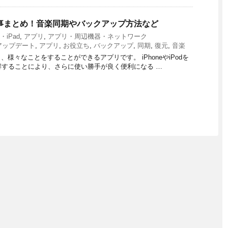
来る事まとめ！音楽同期やバックアップ方法など
e・iPad
,
アプリ
,
アプリ・周辺機器・ネットワーク
アップデート
,
アプリ
,
お役立ち
,
バックアップ
,
同期
,
復元
,
音楽
り、様々なことをすることができるアプリです。 iPhoneやiPodを
理解することにより、さらに使い勝手が良く便利になる …