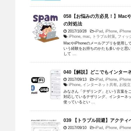
058【お悩みの方必見！】Mac
の対処法
2017/10/28
-
iPad
,
iPhone
,
iPhon
iPhone
,
mac
,
トラブル対策
,
フィッ
MacやiPhoneのメールアプリを使
いう経験をお持ちのかたも多いかと思い
して …
040【解説】どこでもインター
2017/09/13
-
iPad
,
iPhone
,
iPhon
iPhone
,
インターネット共有
,
お役立
みなさん「テザリング」という言葉をご
対応しているテザリング、インターネ
使っているとい …
039 【トラブル回避】アクテ
2017/09/10
-
iPad
,
iPhone
,
iPhon