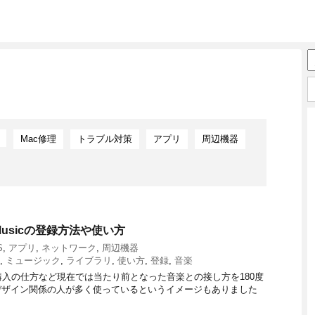
Mac修理
トラブル対策
アプリ
周辺機器
Musicの登録方法や使い方
S
,
アプリ
,
ネットワーク
,
周辺機器
,
ミュージック
,
ライブラリ
,
使い方
,
登録
,
音楽
方、購入の仕方など現在では当たり前となった音楽との接し方を180度
デザイン関係の人が多く使っているというイメージもありました