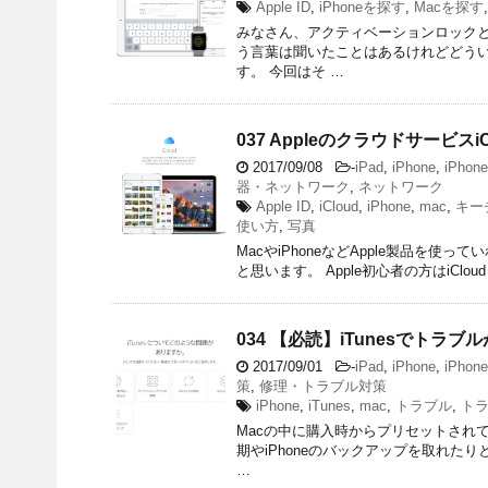
Apple ID
,
iPhoneを探す
,
Macを探す
みなさん、アクティベーションロックと
う言葉は聞いたことはあるけれどどう
す。 今回はそ …
037 Appleのクラウドサービ
2017/09/08
-
iPad
,
iPhone
,
iPhon
器・ネットワーク
,
ネットワーク
Apple ID
,
iCloud
,
iPhone
,
mac
,
キー
使い方
,
写真
MacやiPhoneなどApple製品を使っ
と思います。 Apple初心者の方はiCl
034 【必読】iTunesでトラ
2017/09/01
-
iPad
,
iPhone
,
iPhon
策
,
修理・トラブル対策
iPhone
,
iTunes
,
mac
,
トラブル
,
ト
Macの中に購入時からプリセットされて
期やiPhoneのバックアップを取れた
…