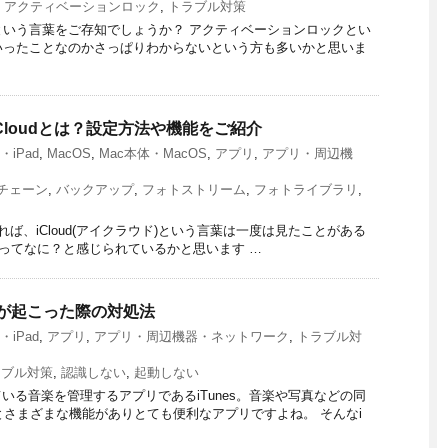
,
アクティベーションロック
,
トラブル対策
いう言葉をご存知でしょうか？ アクティベーションロックとい
いったことなのかさっぱりわからないという方も多いかと思いま
スiCloudとは？設定方法や機能をご紹介
e・iPad
,
MacOS
,
Mac本体・MacOS
,
アプリ
,
アプリ・周辺機
チェーン
,
バックアップ
,
フォトストリーム
,
フォトライブラリ
,
ていれば、iCloud(アイクラウド)という言葉は一度は見たことがある
oudってなに？と感じられているかと思います …
ブルが起こった際の対処法
e・iPad
,
アプリ
,
アプリ・周辺機器・ネットワーク
,
トラブル対
ラブル対策
,
認識しない
,
起動しない
いる音楽を管理するアプリであるiTunes。音楽や写真などの同
りとさまざまな機能がありとても便利なアプリですよね。 そんなi