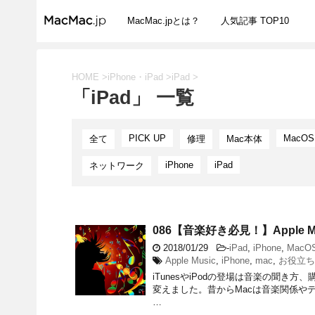
MacMac.jpとは？
人気記事 TOP10
HOME
>
iPhone・iPad
>
iPad
>
「iPad」 一覧
PICK UP
MacOS
全て
修理
Mac本体
iPhone
iPad
ネットワーク
086【音楽好き必見！】Apple 
2018/01/29
-
iPad
,
iPhone
,
MacO
Apple Music
,
iPhone
,
mac
,
お役立ち
iTunesやiPodの登場は音楽の聞き
変えました。昔からMacは音楽関係や
…