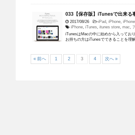
033【保存版】iTunesで出
2017/08/26
-
iPad
,
iPhone
,
iPhon
iPhone
,
iTunes
,
itunes store
,
mac
,
iTunesはMacの中に始めから入ってお
お持ちの方はiTunesでできることを
« 前へ
1
2
3
4
次へ »