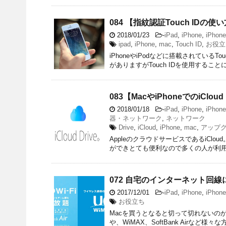
084 【指紋認証Touch ID
2018/01/23
-
iPad
,
iPhone
,
iPhon
ipad
,
iPhone
,
mac
,
Touch ID
,
お役立
iPhoneやiPodなどに搭載されているT
がありますがTouch IDを使用するこ
083【MacやiPhoneでのiCl
2018/01/18
-
iPad
,
iPhone
,
iPhon
器・ネットワーク
,
ネットワーク
Drive
,
iCloud
,
iPhone
,
mac
,
アップ
AppleのクラウドサービスであるiC
ができとても便利なので多くの人が利用し
072 自宅のインターネット回線にUQ
2017/12/01
-
iPad
,
iPhone
,
iPhon
お役立ち
Macを買うとなると切って切れないの
や、WiMAX、SoftBank Airな