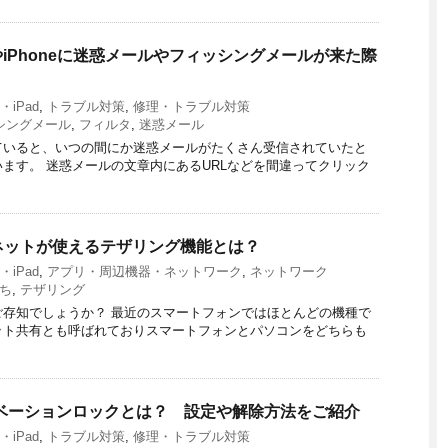
やiPhoneに迷惑メールやフィッシングメールが来た際
e・iPad
,
トラブル対策
,
修理・トラブル対策
シングメール
,
フィルタ
,
迷惑メール
用していると、いつの間にか迷惑メールがたくさん受信されていたと
ます。 迷惑メールの文章内にあるURLなどを間違ってクリック
ネットが使えるテザリング機能とは？
e・iPad
,
アプリ・周辺機器・ネットワーク
,
ネットワーク
ち
,
テザリング
存知でしょうか？ 最近のスマートフォンではほとんどの機種で
ット共有とも呼ばれておりスマートフォンとパソコンをどちらも
ィベーションロックとは？ 設定や解除方法をご紹介
e・iPad
,
トラブル対策
,
修理・トラブル対策