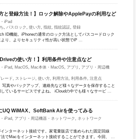
の使い方と登録方法！】ロック解除やApplePayの利用など
e・iPad
ち
,
パスロック
,
使い方
,
指紋
,
指紋認証
,
登録
ouch ID機能。iPhoneの通常のロック方法としてパスコードロック
とにより、よりセキュリティ性が高い状態でiP …
oud Driveの使い方！】利用条件や注意点など
e・iPad
,
MacOS
,
Mac本体・MacOS
,
アプリ
,
アプリ・周辺機
グレード
,
ストレージ
,
使い方
,
利用方法
,
利用条件
,
注意点
loud。写真やバックアップ、連絡先など様々なデータを保存すること
ているサービスですよね。 iCloudの中でも様々なサービ …
 WiMAX、SoftBank Airを使ってみる
e・iPad
,
アプリ・周辺機器・ネットワーク
,
ネットワーク
がインターネット接続です。家電量販店で進められた固定回線
ど様々な方法でMacをインターネット接続することができます。今回、 …