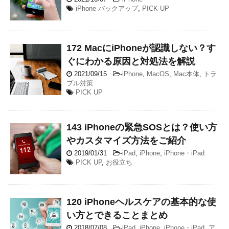
iPhone バックアップ
,
PICK UP
172 MacにiPhoneが認識しない？す
ぐにわかる原因と対処法を解説
2021/09/15
-
iPhone
,
MacOS
,
Mac本体
,
トラ
ブル対策
PICK UP
143 iPhoneの緊急SOSとは？使い方
やカスタマイズ方法をご紹介
2019/01/31
-
iPad
,
iPhone
,
iPhone・iPad
PICK UP
,
お役立ち
120 iPhoneヘルスケアの基本的な使
い方とできることまとめ
2018/07/08
-
iPad
,
iPhone
,
iPhone・iPad
,
ア