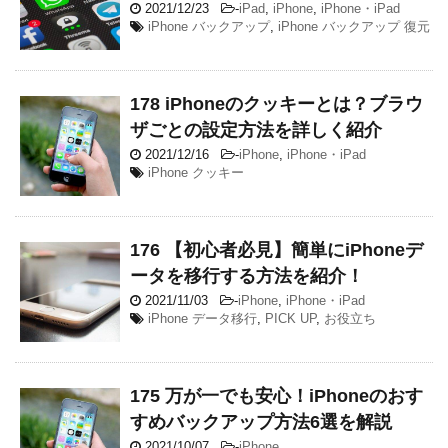
2021/12/23
-
iPad
,
iPhone
,
iPhone・iPad
iPhone バックアップ
,
iPhone バックアップ 復元
178 iPhoneのクッキーとは？ブラウ
ザごとの設定方法を詳しく紹介
2021/12/16
-
iPhone
,
iPhone・iPad
iPhone クッキー
176 【初心者必見】簡単にiPhoneデ
ータを移行する方法を紹介！
2021/11/03
-
iPhone
,
iPhone・iPad
iPhone データ移行
,
PICK UP
,
お役立ち
175 万が一でも安心！iPhoneのおす
すめバックアップ方法6選を解説
2021/10/07
-
iPhone