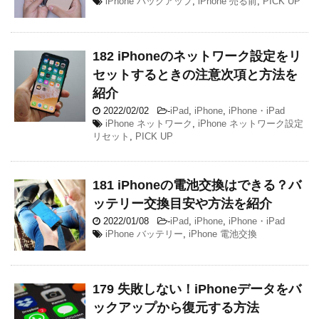
iPhone バックアップ
,
iPhone 売る前
,
PICK UP
182 iPhoneのネットワーク設定をリ
セットするときの注意次項と方法を
紹介
2022/02/02
-
iPad
,
iPhone
,
iPhone・iPad
iPhone ネットワーク
,
iPhone ネットワーク設定
リセット
,
PICK UP
181 iPhoneの電池交換はできる？バ
ッテリー交換目安や方法を紹介
2022/01/08
-
iPad
,
iPhone
,
iPhone・iPad
iPhone バッテリー
,
iPhone 電池交換
179 失敗しない！iPhoneデータをバ
ックアップから復元する方法