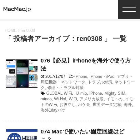
HOME
>
ren0308
「 投稿者アーカイブ：ren0308 」 一覧
076【必見】iPhoneを海外で使う方
法
2017/12/07
-
iPhone
,
iPhone・iPad
,
アプリ・
周辺機器・ネットワーク
,
トラブル対策
,
ネットワー
ク
,
修理・トラブル対策
GLOBAL WiFi
,
IIJ mio
,
iPhone
,
Mighty SIM
,
mineo
,
Wi-Ho!
,
WiFi
,
アメリカ放題
,
イモトの
,
イモ
トのWiFi
,
お役立ち
,
パケ死
,
世界データ定額
,
海外
,
海外1dayパケ
074 Macで使いたい固定回線はど
こ？