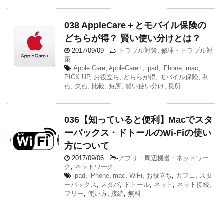
038 AppleCare＋とモバイル保険の
どちらが得？ 賢い使い分けとは？
2017/09/09
-
トラブル対策
,
修理・トラブル対
策
Apple Care
,
AppleCare+
,
ipad
,
iPhone
,
mac
,
PICK UP
,
お役立ち
,
どちらが得
,
モバイル保険
,
利
点
,
欠点
,
比較
,
短所
,
賢い使い分け
,
長所
036【知っていると便利】Macでスタ
ーバックス・ドトールのWi-Fiの使い
方について
2017/09/06
-
アプリ・周辺機器・ネットワー
ク
,
ネットワーク
ipad
,
iPhone
,
mac
,
WiFi
,
お役立ち
,
カフェ
,
スタ
ーバックス
,
スタバ
,
ドトール
,
ネット
,
ネット接続
,
フリー
,
使い方
,
接続
,
無料