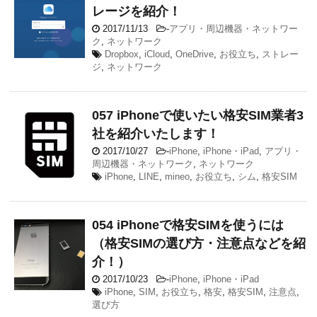
レージを紹介！
2017/11/13
-
アプリ・周辺機器・ネットワー
ク
,
ネットワーク
Dropbox
,
iCloud
,
OneDrive
,
お役立ち
,
ストレー
ジ
,
ネットワーク
057 iPhoneで使いたい格安SIM業者3
社を紹介いたします！
2017/10/27
-
iPhone
,
iPhone・iPad
,
アプリ・
周辺機器・ネットワーク
,
ネットワーク
iPhone
,
LINE
,
mineo
,
お役立ち
,
シム
,
格安SIM
054 iPhoneで格安SIMを使うには
（格安SIMの選び方・注意点などを紹
介！）
2017/10/23
-
iPhone
,
iPhone・iPad
iPhone
,
SIM
,
お役立ち
,
格安
,
格安SIM
,
注意点
,
選び方