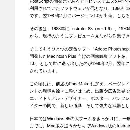
PostScriptの開発元であるアドビシステムズの社内
利用されていたソフトウェアが元となり、1986年12月に一
です。翌1987年1月にバージョン1.0が出荷。もちろん
その後は、1988年にIllustrator 88（ver 1.6）、1990年
から、現行のようにプレビューを見ながら作業でき
そしてもうひとつの定番ソフト「Adobe Photo
開発したMacintosh Plus 向けの画像編集ソフトを
1.0」として世に送り出したのが1990年2月。翌年にはバ
されています。
この頃には、前述のPageMakerに加え、ページレイ
ントの環境も徐々に整いはじめ、出版や広告業界で
エディトリアル・デザイナー、ポスター、パンフレ
イターの間で、新しい道具、そして強力な武器として
日本ではWindows 95の大ブームをきっかけに
までに、Mac版を追うかたちでWindows版のllustrat