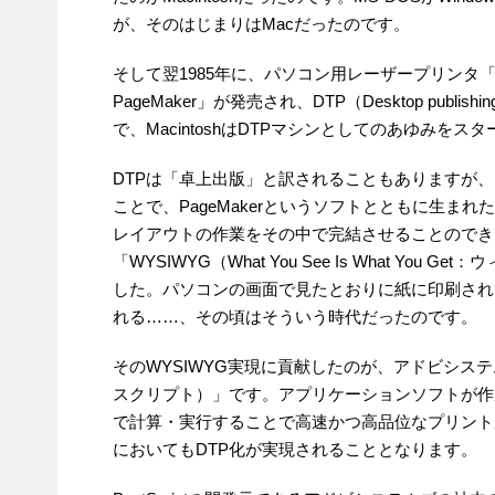
が、そのはじまりはMacだったのです。
そして翌1985年に、パソコン用レーザープリンタ「Las
PageMaker」が発売され、DTP（Desktop pu
で、MacintoshはDTPマシンとしてのあゆみをス
DTPは「卓上出版」と訳されることもありますが
ことで、PageMakerというソフトとともに生
レイアウトの作業をその中で完結させることのでき
「WYSIWYG（What You See Is What Y
した。パソコンの画面で見たとおりに紙に印刷され
れる……、その頃はそういう時代だったのです。
そのWYSIWYG実現に貢献したのが、アドビシステム
スクリプト）」です。アプリケーションソフトが作成し
で計算・実行することで高速かつ高品位なプリント
においてもDTP化が実現されることとなります。