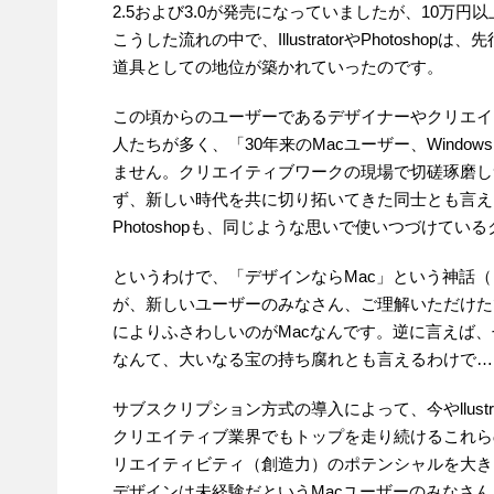
2.5および3.0が発売になっていましたが、10万
こうした流れの中で、IllustratorやPhotosh
道具としての地位が築かれていったのです。
この頃からのユーザーであるデザイナーやクリエイ
人たちが多く、「30年来のMacユーザー、Wind
ません。クリエイティブワークの現場で切磋琢磨し
ず、新しい時代を共に切り拓いてきた同士とも言える存在
Photoshopも、同じような思いで使いつづけて
というわけで、「デザインならMac」という神話
が、新しいユーザーのみなさん、ご理解いただけた
によりふさわしいのがMacなんです。逆に言えば、
なんて、大いなる宝の持ち腐れとも言えるわけで…
サブスクリプション方式の導入によって、今やllustra
クリエイティブ業界でもトップを走り続けるこれら
リエイティビティ（創造力）のポテンシャルを大き
デザインは未経験だというMacユーザーのみなさ