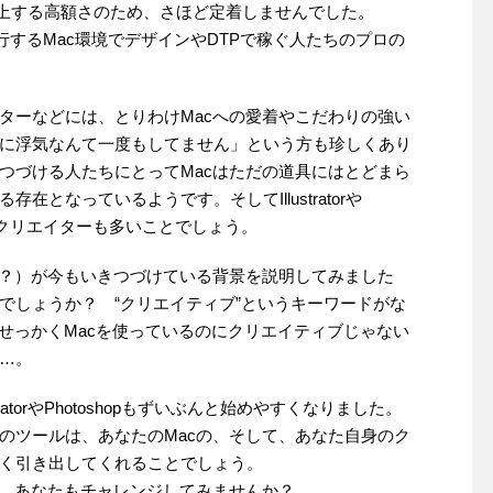
円以上する高額さのため、さほど定着しませんでした。
opは、先行するMac環境でデザインやDTPで稼ぐ人たちのプロの
ターなどには、とりわけMacへの愛着やこだわりの強い
owsに浮気なんて一度もしてません」という方も珍しくあり
つづける人たちにとってMacはただの道具にはとどまら
となっているようです。そしてIllustratorや
いるクリエイターも多いことでしょう。
（？）が今もいきつづけている背景を説明してみました
でしょうか？ “クリエイティブ”というキーワードがな
せっかくMacを使っているのにクリエイティブじゃない
…。
torやPhotoshopもずいぶんと始めやすくなりました。
のツールは、あなたのMacの、そして、あなた自身のク
く引き出してくれることでしょう。
ん、あなたもチャレンジしてみませんか？