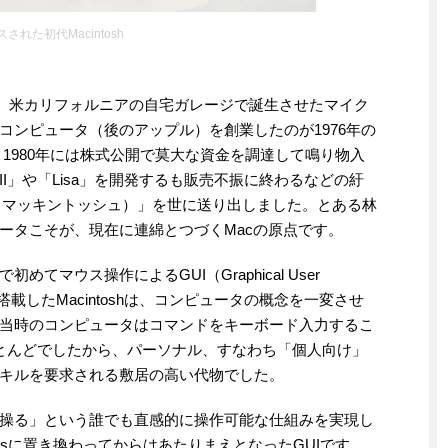
された初代Macintosh
が、米カリフォルニアの自宅ガレージで誕生させたマイク
プルコンピュータ（後のアップル）を創業したのが1976年の
け、1980年には株式公開で莫大な資金を調達して鳴り物入
III」や「Lisa」を開発するも販売不振に終わるなどの紆
osh（マッキントッシュ）」を世に送り出しました。とある林
ータこそが、現在に連綿とつづくMacの原点です。
マウス操作によるGUI（Graphical User
を搭載したMacintoshは、コンピュータの概念を一変させ
当時のコンピュータはコマンドをキーボード入力するこ
face）がほとんどでしたから、パーソナル、すなわち「個人向け」
キルを要求される敷居の高い代物でした。
操る」という誰でも直感的に操作可能な仕組みを実現し
ndowsに置き換わってからはあたりまえとなったGUIです