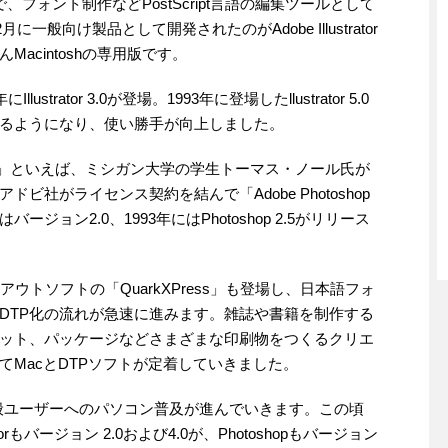
で、フォント制作などPostScript言語の編集ツールとして
般向け製品として開発されたのがAdobe Illustrator
Macintoshの専用版です。
にIllustrator 3.0が登場。1993年に登場したllustrator 5.0
るようになり、使い勝手が向上しました。
shop」といえば、ミシガン大学の学生トーマス・ノール氏が
、アドビ社がライセンス契約を結んで「Adobe Photoshop
ージョン2.0、1993年にはPhotoshop 2.5がリリース
アウトソフトの「QuarkXPress」も登場し、日本語フォ
DTP化の流れが急速に進みます。雑誌や書籍を制作する
ット、パッケージなどさまざまな印刷物をつくるクリエ
MacとDTPソフトが定着していきました。
、一般ユーザーへのパソコン普及が進んでいきます。この頃
orもバージョン 2.0および4.0が、Photoshopもバージョン