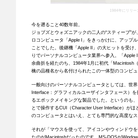
1984年にリリース
今を遡ること40数年前。
ジョブズとウォズニアックの二人の“スティーブ”
ロコンピュータ「Apple I」をきっかけに、アッ
ことでした。後継機「Apple II」の大ヒットを受
りでパーソナルコンピュータ業界へ参入。「Apple 
余曲折を経たのち、1984年1月に初代「Macint
檎の品種名から名付けられたこの一体型のコンピュ
一般向けのパーソナルコンピュータとしては、世界で初めて
Interface：グラフィカルユーザインタフェース）
るエポックメイキングな製品でした。というのも、
とで操作するCUI（Character User Inter
のコンピュータとはいえ、とても専門的な高度なス
それが「マウスを使って、アイコンやウィンドウを
たのがMacintoshだったのです。MS-DOSがWi