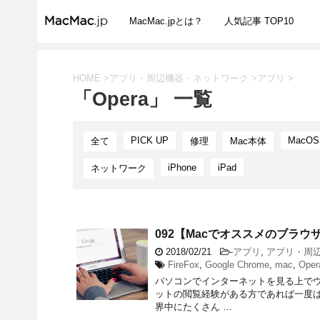
MacMac.jpとは？
人気記事 TOP10
HOME
>
アプリ・周辺機器・ネットワーク
>
アプリ
>
「Opera」 一覧
PICK UP
MacOS
全て
修理
Mac本体
iPhone
iPad
ネットワーク
092【Macでオススメのブラ
2018/02/21
-
アプリ
,
アプリ・周
FireFox
,
Google Chrome
,
mac
,
Oper
パソコンでインターネットを見る上で
ットの閲覧経験がある方であれば一度は
界中にたくさん …