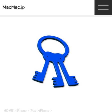
HOME
>
iPhone・iPad
>
iPhone
>