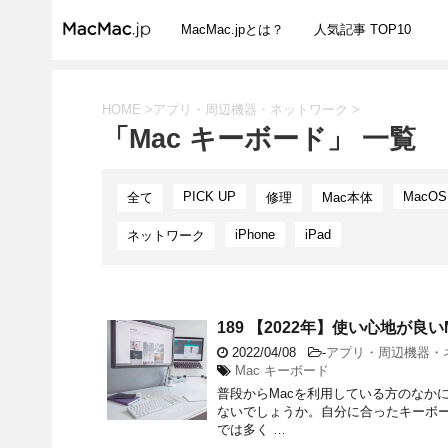
MacMac.jpとは？
人気記事 TOP10
HOME
>
アプリ・周辺機器・ネットワーク
>
「Mac キーボード」 一覧
PICK UP
MacOS
全て
修理
Mac本体
iPhone
iPad
ネットワーク
189 【2022年】使い心地が良
2022/04/08
-
アプリ・周辺機器・
Mac キーボード
普段からMacを利用している方のなか
ないでしょうか。自分に合ったキーボー
では多く …