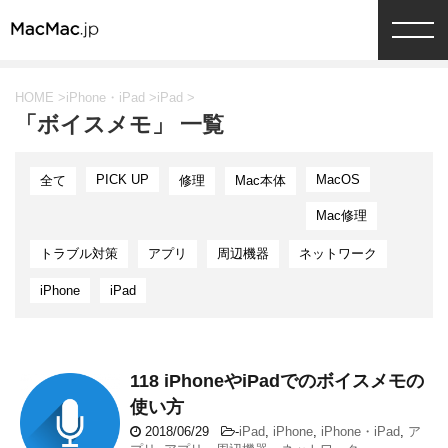
HOME
>
iPhone・iPad
>
iPad
>
「ボイスメモ」 一覧
PICK UP
MacOS
全て
修理
Mac本体
Mac修理
トラブル対策
アプリ
周辺機器
ネットワーク
iPhone
iPad
118 iPhoneやiPadでのボイスメモの
使い方
2018/06/29
-
iPad
,
iPhone
,
iPhone・iPad
,
ア