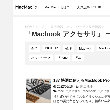
MacMac.jpとは？
人気記事 TOP10
HOME
>
アプリ・周辺機器・ネットワーク
>
周辺機器
>
「Macbook アクセサリ」 
PICK UP
MacOS
全て
修理
Mac本体
iPhone
iPad
ネットワーク
187 快適に使えるMacBook P
2022/03/16
-
周辺機器
Mac アクセサリ
,
Macbook アクセ
持ち運びができてスタイリッシュなデザイ
ほどの需要率となっており、幅広い年齢層