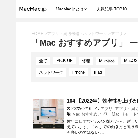
MacMac.jpとは？
人気記事 TOP10
HOME
>
アプリ・周辺機器・ネットワーク
>
アプリ
>
「Mac おすすめアプリ」 
PICK UP
MacOS
全て
修理
Mac本体
iPhone
iPad
ネットワーク
184 【2022年】効率性を上
2022/02/16
-
アプリ
,
アプリ・周
Mac おすすめアプリ
,
Mac リモー
近年コロナウイルスの流行から、新し
えています。これまでの働き方と違う
も多いのではない …